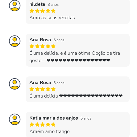
hildete
3 anos
Amo as suas receitas
Ana Rosa
5 anos
É uma delícia, e é uma ótima Opção de tira
gosto... ❤❤❤❤❤❤❤❤❤❤❤❤❤❤❤❤
Ana Rosa
5 anos
É uma delícia ❤❤❤❤❤❤❤❤❤❤❤❤❤❤❤❤
Katia maria dos anjos
5 anos
Amém amo frango