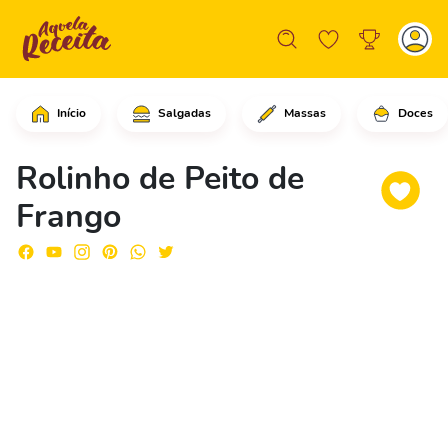
Início
Salgadas
Massas
Doces
Comece cortando o frango em fatias, 
Rolinho de Peito de
Frango