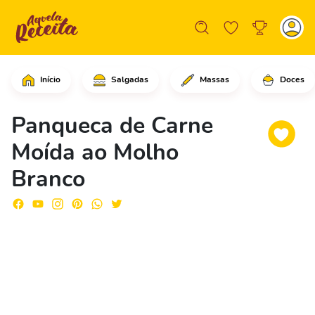
Início
Salgadas
Massas
Doces
Em uma tigela, coloque a farinha, o a
Panqueca de Carne
Moída ao Molho
Branco