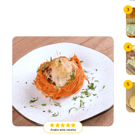
3
4
5
Avalie esta receita