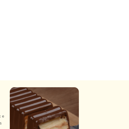
k e
s