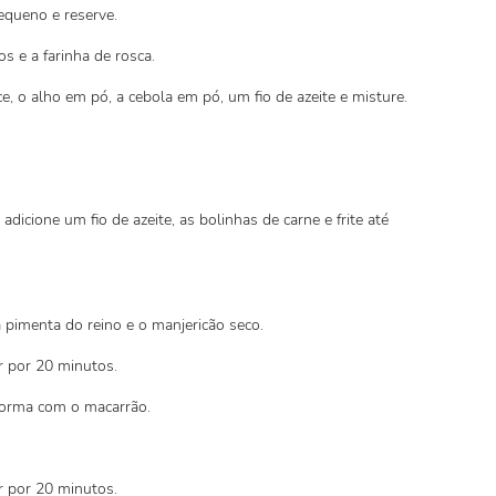
queno e reserve.
s e a farinha de rosca.
e, o alho em pó, a cebola em pó, um fio de azeite e misture.
dicione um fio de azeite, as bolinhas de carne e frite até
 pimenta do reino e o manjericão seco.
r por 20 minutos.
forma com o macarrão.
r por 20 minutos.