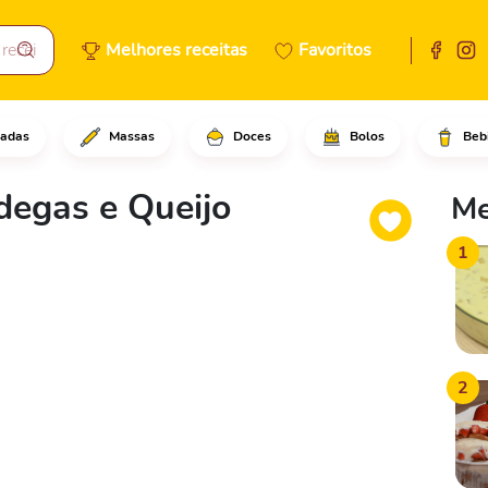
Melhores receitas
Favoritos
adas
Massas
Doces
Bolos
Beb
acarrão cozido em uma forma d
egas e Queijo
Me
1
2