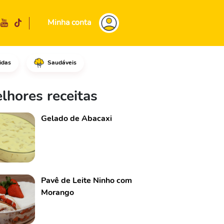
Minha conta
idas
Saudáveis
e cupcake, dividindo nos 6 es
lhores receitas
Gelado de Abacaxi
Pavê de Leite Ninho com
Morango