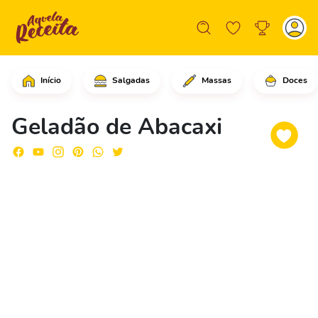
Início
Salgadas
Massas
Doces
Em uma panela, adicione o leite conde
Geladão de Abacaxi