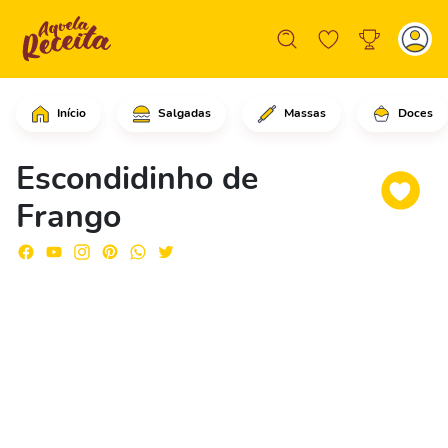
Início
Salgadas
Massas
Doces
Refogue a cebola até ficar transparen
Escondidinho de
Frango