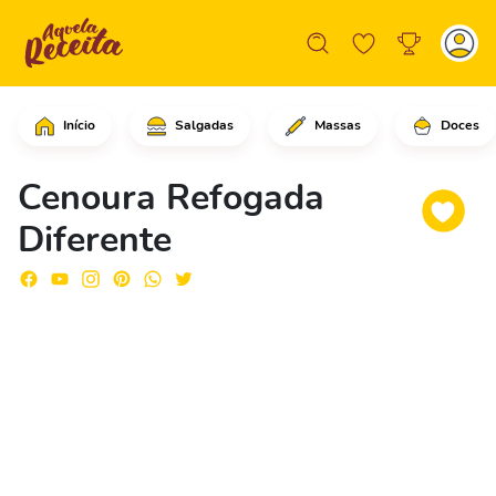
Início
Salgadas
Massas
Doces
Pique as cenouras em rodelas e as re
Cenoura Refogada
Diferente