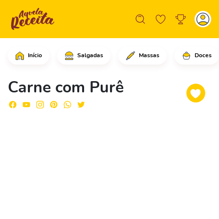
Início
Salgadas
Massas
Doces
Em uma panela grande, adicione a man
Carne com Purê