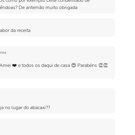
nos como por exemplo Leite condensado de
mêndoas? De antemão muito obrigada
abor da receita
anos
. Amei ❤️ e todos os daqui de casa 😍 Parabéns 👏👏
nja no lugar do abacaxi??