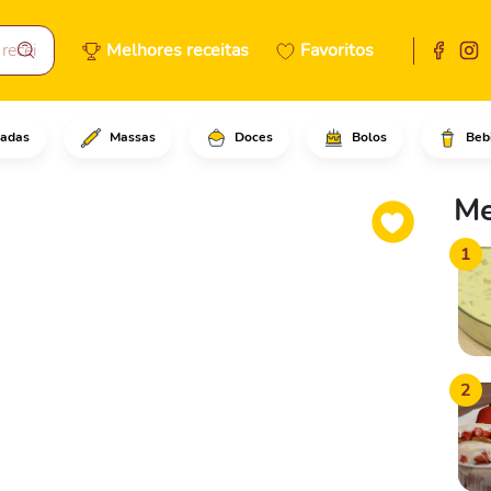
Melhores receitas
Favoritos
adas
Massas
Doces
Bolos
Beb
ue o leite condensado, o suco
Me
1
2