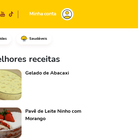
Minha conta
idas
Saudáveis
 de abacaxi e mexa até homoge
lhores receitas
Gelado de Abacaxi
Pavê de Leite Ninho com
Morango