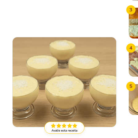
3
4
5
Avalie esta receita