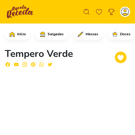
Início
Salgadas
Massas
Doces
Comece descascando as cebolas.Corte-
Tempero Verde