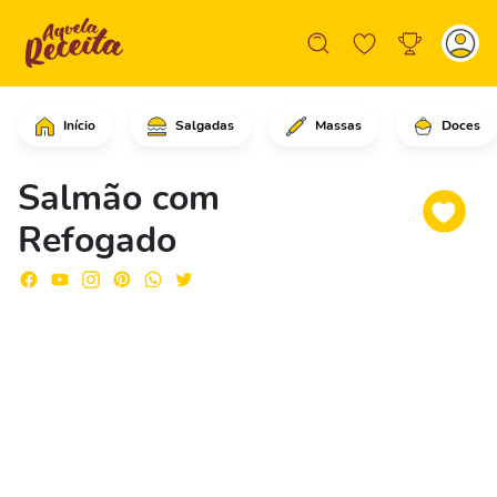
Início
Salgadas
Massas
Doces
Comece fazendo cortes superficiais no
Salmão com
Refogado