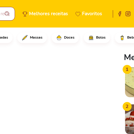
Melhores receitas
Favoritos
adas
Massas
Doces
Bolos
Beb
Me
1
2