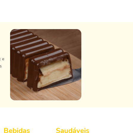
k e
s
Bebidas
Saudáveis