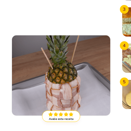
3
4
5
Avalie esta receita