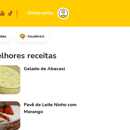
Minha conta
idas
Saudáveis
uida, retire o miolo e a casca
lhores receitas
Gelado de Abacaxi
Pavê de Leite Ninho com
Morango