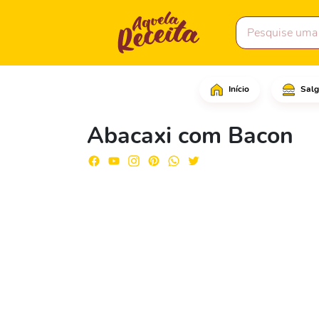
Início
Salg
Comece cortando a coro
Abacaxi com Bacon