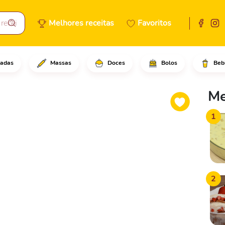
Melhores receitas
Favoritos
adas
Massas
Doces
Bolos
Beb
a do abacaxi e reserve.Em seg
Me
1
2