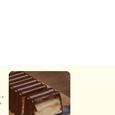
k e
s