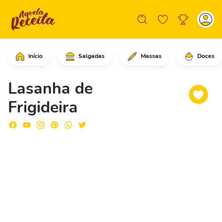
Início
Salgadas
Massas
Doces
Em uma frigideira em fogo médio, adic
Lasanha de
Frigideira