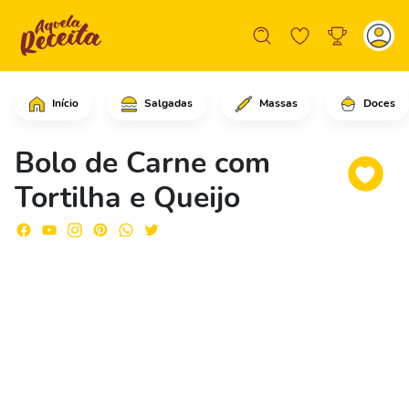
Início
Salgadas
Massas
Doces
Comece fazendo um furo no centro das 
Bolo de Carne com
Tortilha e Queijo