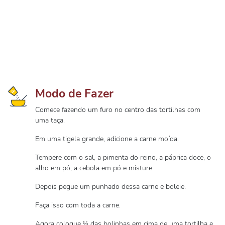
Modo de Fazer
Comece fazendo um furo no centro das tortilhas com
uma taça.
Em uma tigela grande, adicione a carne moída.
Tempere com o sal, a pimenta do reino, a páprica doce, o
alho em pó, a cebola em pó e misture.
Depois pegue um punhado dessa carne e boleie.
Faça isso com toda a carne.
Agora coloque ⅓ das bolinhas em cima de uma tortilha e