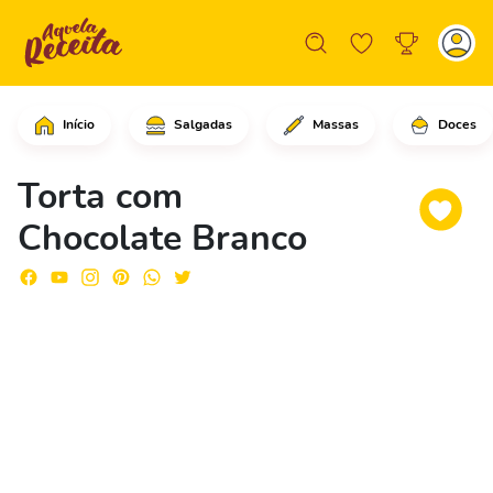
Início
Salgadas
Massas
Doces
Comece triturando os biscoitos de cho
Torta com
Chocolate Branco